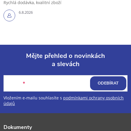
Rychlá dodávka, kvalitní zboží
6.8.2026
Mějte přehled o novinkách
a slevách
Z
á
E-mail
ODEBÍRAT
p
Vložením e-mailu souhlasíte s
podmínkami ochrany osobních
údajů
a
t
Dokumenty