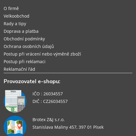
í
O firmě
Velkoobchod
Rady a tipy
Doprava a platba
Obchodní podmínky
Ochrana osobních údajů
Postup při vrácení nebo výměně zboží
Postup při reklamaci
Reklamační řád
Provozovatel e-shopu:
IČO : 26034557
DIČ : CZ26034557
Brotex Z&J s.r.o.
Stanislava Maliny 457, 397 01 Písek