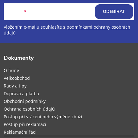
á
E-mail
ODEBÍRAT
p
Vložením e-mailu souhlasíte s
podmínkami ochrany osobních
údajů
a
t
Dokumenty
í
O firmě
Velkoobchod
Rady a tipy
Doprava a platba
Obchodní podmínky
Ochrana osobních údajů
Postup při vrácení nebo výměně zboží
Postup při reklamaci
Reklamační řád