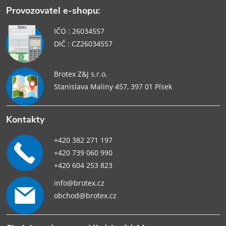
Provozovatel e-shopu:
IČO : 26034557
DIČ : CZ26034557
Brotex Z&J s.r.o.
Stanislava Maliny 457, 397 01 Písek
Kontakty
+420 382 271 197
+420 739 060 990
+420 604 253 823
info@brotex.cz
obchod@brotex.cz