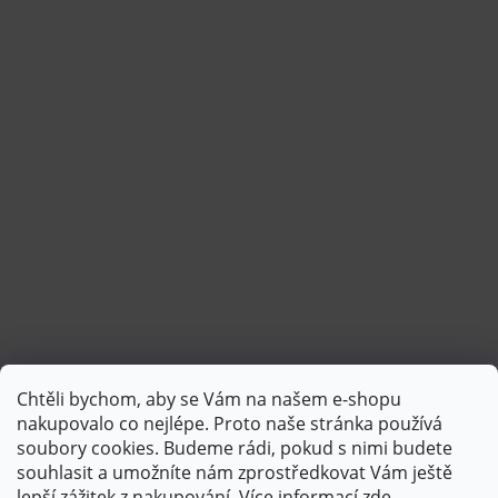
Chtěli bychom, aby se Vám na našem e-shopu
Sledovat na Instagramu
nakupovalo co nejlépe. Proto naše stránka používá
soubory cookies. Budeme rádi, pokud s nimi budete
souhlasit a umožníte nám zprostředkovat Vám ještě
lepší zážitek z nakupování.
Více informací
zde
.