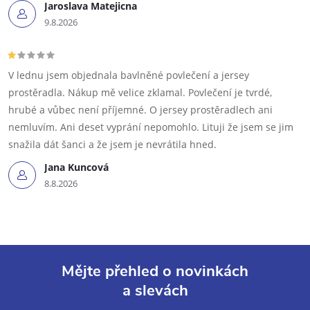
Jaroslava Matejicna
9.8.2026
V lednu jsem objednala bavlněné povlečení a jersey
prostěradla. Nákup mě velice zklamal. Povlečení je tvrdé,
hrubé a vůbec není příjemné. O jersey prostěradlech ani
nemluvím. Ani deset vyprání nepomohlo. Lituji že jsem se jim
snažila dát šanci a že jsem je nevrátila hned.
Jana Kuncová
8.8.2026
Mějte přehled o novinkách
a slevách
Z