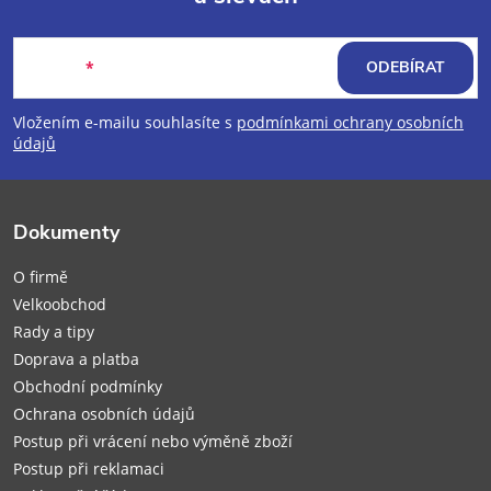
Z
á
E-mail
ODEBÍRAT
p
Vložením e-mailu souhlasíte s
podmínkami ochrany osobních
údajů
a
t
Dokumenty
í
O firmě
Velkoobchod
Rady a tipy
Doprava a platba
Obchodní podmínky
Ochrana osobních údajů
Postup při vrácení nebo výměně zboží
Postup při reklamaci