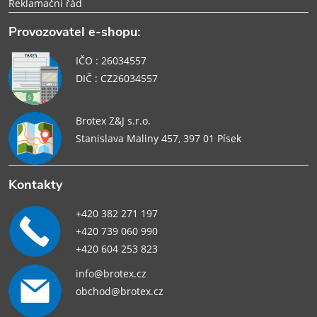
Reklamační řád
Provozovatel e-shopu:
IČO : 26034557
DIČ : CZ26034557
Brotex Z&J s.r.o.
Stanislava Maliny 457, 397 01 Písek
Kontakty
+420 382 271 197
+420 739 060 990
+420 604 253 823
info@brotex.cz
obchod@brotex.cz