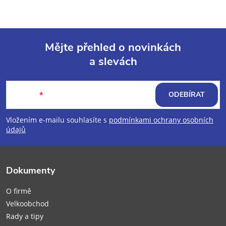
Mějte přehled o novinkách
a slevách
Z
á
E-mail
ODEBÍRAT
p
Vložením e-mailu souhlasíte s
podmínkami ochrany osobních
údajů
a
t
Dokumenty
í
O firmě
Velkoobchod
Rady a tipy