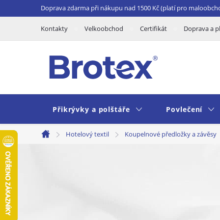
Přejít
Doprava zdarma při nákupu nad 1500 Kč (platí pro maloobch
na
Kontakty
Velkoobchod
Certifikát
Doprava a p
obsah
Přikrývky a polštáře
Povlečení
Hotelový textil
Koupelnové předložky a závěsy
Domů