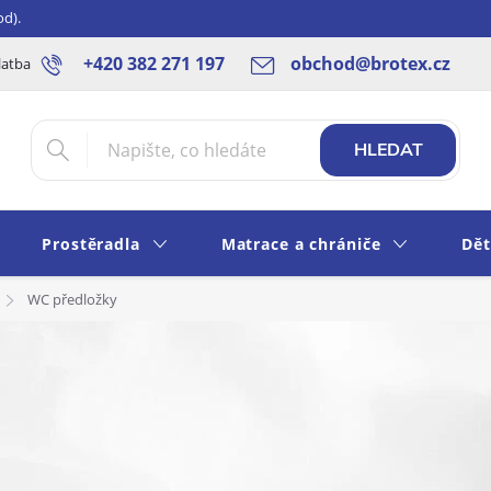
od).
+420 382 271 197
obchod@brotex.cz
latba
Blog
Rady a tipy
Obchodní podmínky
Ochrana os
HLEDAT
Prostěradla
Matrace a chrániče
Dět
WC předložky