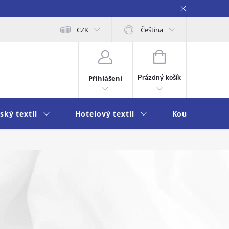
obních údajů
Moje objednávka
CZK
Čeština
NÁKUPNÍ
KOŠÍK
Prázdný košík
Přihlášení
ský textil
Hotelový textil
Koupelna a k