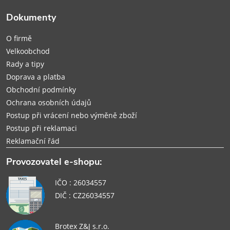
t
Dokumenty
í
O firmě
Velkoobchod
Rady a tipy
Doprava a platba
Obchodní podmínky
Ochrana osobních údajů
Postup při vrácení nebo výměně zboží
Postup při reklamaci
Reklamační řád
Provozovatel e-shopu:
IČO : 26034557
DIČ : CZ26034557
Brotex Z&J s.r.o.