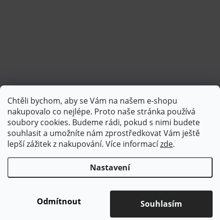
Chtěli bychom, aby se Vám na našem e-shopu
Sledovat na Instagramu
nakupovalo co nejlépe. Proto naše stránka používá
soubory cookies. Budeme rádi, pokud s nimi budete
souhlasit a umožníte nám zprostředkovat Vám ještě
lepší zážitek z nakupování.
Více informací
zde
.
Nastavení
Copyright 2026
Brotex | Kvalitní bytový textil
. Všechna práva
vyhrazena.
Upravit nastavení cookies
Odmítnout
Souhlasím
Vytvořil Shoptet