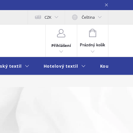
obních údajů
Moje objednávka
CZK
Čeština
NÁKUPNÍ
KOŠÍK
Prázdný košík
Přihlášení
ský textil
Hotelový textil
Koupelna a k