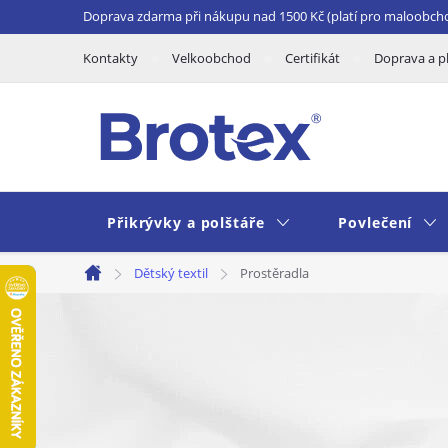
Přejít
Doprava zdarma při nákupu nad 1500 Kč (platí pro maloobch
na
Kontakty
Velkoobchod
Certifikát
Doprava a p
obsah
Přikrývky a polštáře
Povlečení
Dětský textil
Prostěradla
Domů