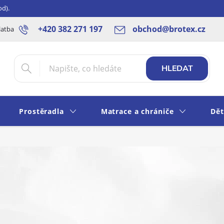
od).
+420 382 271 197
obchod@brotex.cz
latba
Blog
Rady a tipy
Obchodní podmínky
Ochrana os
HLEDAT
Prostěradla
Matrace a chrániče
Dět