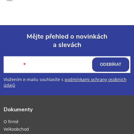
Mějte přehled o novinkách
a slevách
Z
á
E-mail
ODEBÍRAT
p
Vložením e-mailu souhlasíte s
podmínkami ochrany osobních
údajů
a
t
Dokumenty
í
O firmě
Velkoobchod