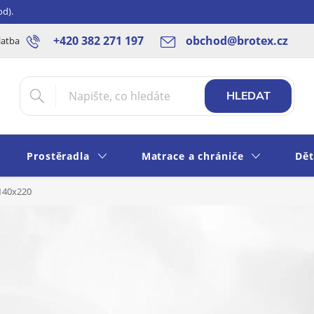
od).
+420 382 271 197
obchod@brotex.cz
latba
Blog
Rady a tipy
Obchodní podmínky
Ochrana os
HLEDAT
Prostěradla
Matrace a chrániče
Dět
140x220