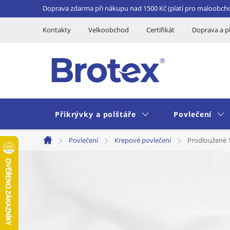
Přejít
Doprava zdarma při nákupu nad 1500 Kč (platí pro maloobch
na
Kontakty
Velkoobchod
Certifikát
Doprava a p
obsah
Přikrývky a polštáře
Povlečení
Povlečení
Krepové povlečení
Prodloužené 
Domů