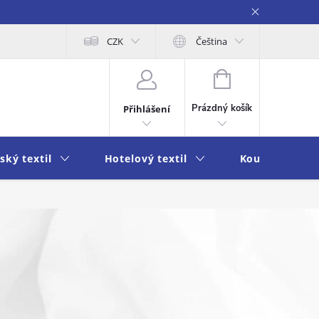
obních údajů
Moje objednávka
CZK
Čeština
NÁKUPNÍ
KOŠÍK
Prázdný košík
Přihlášení
ský textil
Hotelový textil
Koupelna a k