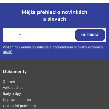
Mějte přehled o novinkách
a slevách
Z
á
E-mail
ODEBÍRAT
p
Vložením e-mailu souhlasíte s
podmínkami ochrany osobních
údajů
a
t
Dokumenty
í
O firmě
Velkoobchod
Rady a tipy
Doprava a platba
Obchodní podmínky