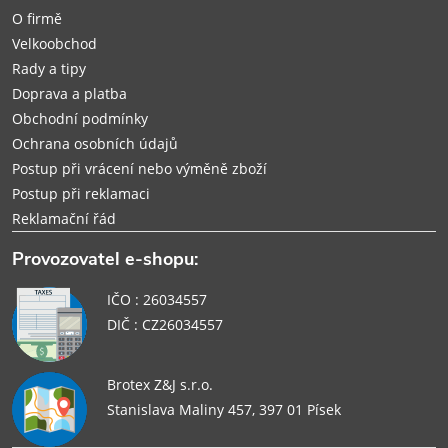
í
O firmě
Velkoobchod
Rady a tipy
Doprava a platba
Obchodní podmínky
Ochrana osobních údajů
Postup při vrácení nebo výměně zboží
Postup při reklamaci
Reklamační řád
Provozovatel e-shopu:
IČO : 26034557
DIČ : CZ26034557
Brotex Z&J s.r.o.
Stanislava Maliny 457, 397 01 Písek