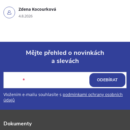
Zdena Kocourková
4.8.2026
Mějte přehled o novinkách
a slevách
Z
á
E-mail
ODEBÍRAT
p
Vložením e-mailu souhlasíte s
podmínkami ochrany osobních
údajů
a
t
Dokumenty