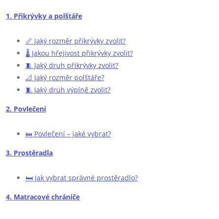
1. Přikrývky a polštáře
📏 Jaký rozměr přikrývky zvolit?
🌡️ Jakou hřejivost přikrývky zvolit?
🧵 Jaký druh přikrývky zvolit?
📐 Jaký rozměr polštáře?
🧵 Jaký druh výplně zvolit?
2. Povlečení
🛌 Povlečení – jaké vybrat?
3. Prostěradla
🛏️ Jak vybrat správné prostěradlo?
4. Matracové chrániče