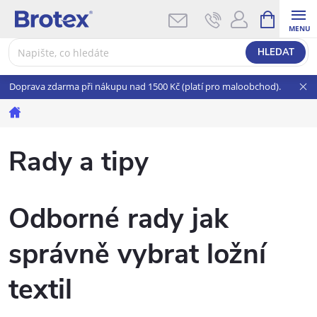
Přejít
NÁKUPNÍ
KOŠÍK
na
obsah
HLEDAT
Doprava zdarma při nákupu nad 1500 Kč (platí pro maloobchod).
Domů
Rady a tipy
Odborné rady jak
správně vybrat ložní
textil