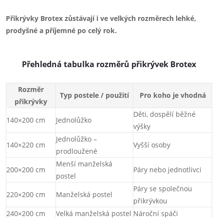
Přikrývky Brotex zůstávají i ve velkých rozměrech lehké,
prodyšné a příjemné po celý rok.
Přehledná tabulka rozměrů přikrývek Brotex
Rozměr
Typ postele / použití
Pro koho je vhodná
přikrývky
Děti, dospělí běžné
140×200 cm
Jednolůžko
výšky
Jednolůžko –
140×220 cm
Vyšší osoby
prodloužené
Menší manželská
200×200 cm
Páry nebo jednotlivci
postel
Páry se společnou
220×200 cm
Manželská postel
přikrývkou
240×200 cm
Velká manželská postel
Nároční spáči