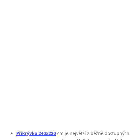
Přikrývka 240x220
cm je největší z běžně dostupných