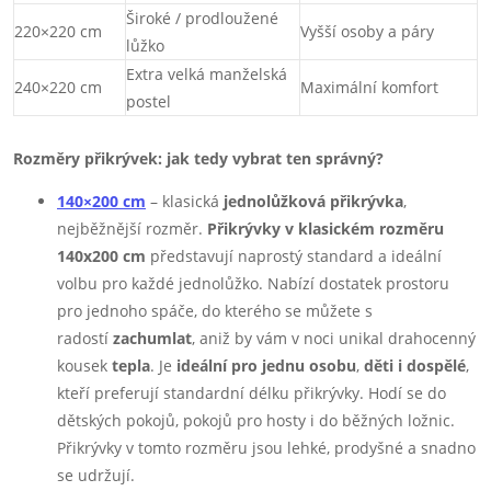
Široké / prodloužené
220×220 cm
Vyšší osoby a páry
lůžko
Extra velká manželská
240×220 cm
Maximální komfort
postel
Rozměry přikrývek: jak tedy vybrat ten správný?
140×200 cm
– klasická
jednolůžková přikrývka
,
nejběžnější rozměr.
Přikrývky v klasickém rozměru
140x200 cm
představují naprostý standard a ideální
volbu pro každé jednolůžko. Nabízí dostatek prostoru
pro jednoho spáče, do kterého se můžete s
radostí
zachumlat
, aniž by vám v noci unikal drahocenný
kousek
tepla
. Je
ideální pro jednu osobu
,
děti i dospělé
,
kteří preferují standardní délku přikrývky. Hodí se do
dětských pokojů, pokojů pro hosty i do běžných ložnic.
Přikrývky v tomto rozměru jsou lehké, prodyšné a snadno
se udržují.