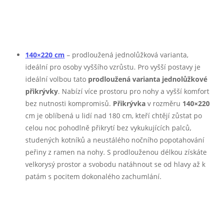
140×220 cm
– prodloužená jednolůžková varianta,
ideální pro osoby vyššího vzrůstu. Pro vyšší postavy je
ideální volbou tato
prodloužená varianta jednolůžkové
přikrývky
. Nabízí více prostoru pro nohy a vyšší komfort
bez nutnosti kompromisů.
Přikrývka
v rozměru
140×220
cm je oblíbená u lidí nad 180 cm, kteří chtějí zůstat po
celou noc pohodlně přikrytí bez vykukujících palců,
studených kotníků a neustálého nočního popotahování
peřiny z ramen na nohy. S prodlouženou délkou získáte
velkorysý prostor a svobodu natáhnout se od hlavy až k
patám s pocitem dokonalého zachumlání.