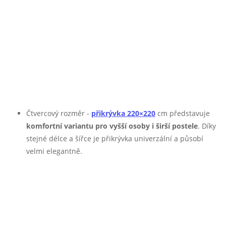
Čtvercový rozměr -
přikrývka 220×220
cm představuje
komfortní variantu pro vyšší osoby i širší postele
. Díky
stejné délce a šířce je přikrývka univerzální a působí
velmi elegantně.