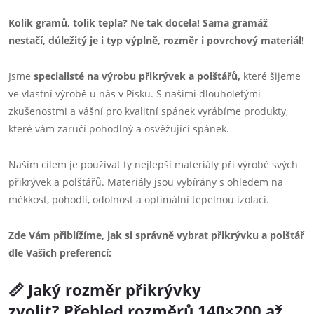
Kolik gramů, tolik tepla? Ne tak docela! Sama gramáž
nestačí, důležitý je i typ výplně, rozměr i povrchový materiál!
Jsme
specialisté na výrobu přikrývek a polštářů,
které šijeme
ve vlastní výrobě u nás v Písku. S našimi dlouholetými
zkušenostmi a vášní pro kvalitní spánek vyrábíme produkty,
které vám zaručí pohodlný a osvěžující spánek.
Naším cílem je používat ty nejlepší materiály při výrobě svých
přikrývek a polštářů. Materiály jsou vybírány s ohledem na
měkkost, pohodlí, odolnost a optimální tepelnou izolaci.
Zde Vám přiblížíme, jak si správně vybrat přikrývku a polštář
dle Vašich preferencí:
Jaký rozměr přikrývky
📏
zvolit?
Přehled rozměrů 140×200 až