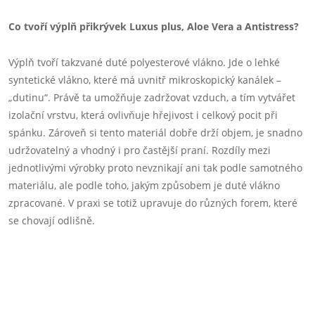
Co tvoří výplň přikrývek Luxus plus, Aloe Vera a Antistress?
Výplň tvoří takzvané duté polyesterové vlákno. Jde o lehké
syntetické vlákno, které má uvnitř mikroskopický kanálek –
„dutinu“. Právě ta umožňuje zadržovat vzduch, a tím vytvářet
izolační vrstvu, která ovlivňuje hřejivost i celkový pocit při
spánku. Zároveň si tento materiál dobře drží objem, je snadno
udržovatelný a vhodný i pro častější praní. Rozdíly mezi
jednotlivými výrobky proto nevznikají ani tak podle samotného
materiálu, ale podle toho, jakým způsobem je duté vlákno
zpracované. V praxi se totiž upravuje do různých forem, které
se chovají odlišně.