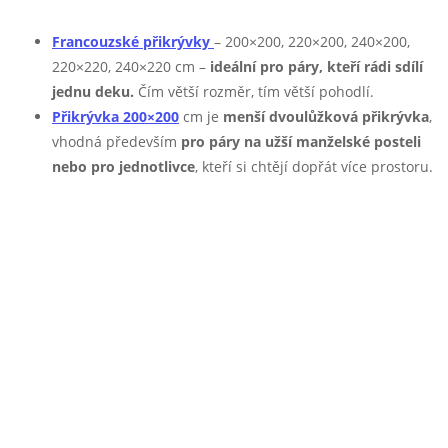
Francouzské přikrývky
– 200×200, 220×200, 240×200,
220×220, 240×220 cm –
ideální pro páry, kteří rádi sdílí
jednu deku.
Čím větší rozměr, tím větší pohodlí.
Přikrývka 200×200
cm je
menší dvoulůžková přikrývka
,
vhodná především
pro páry na užší manželské posteli
nebo pro jednotlivce
, kteří si chtějí dopřát více prostoru.