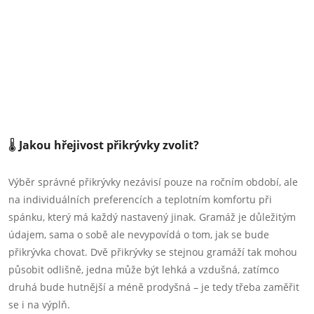
🌡️
Jakou hřejivost přikrývky zvolit?
Výběr správné přikrývky nezávisí pouze na ročním období, ale
na individuálních preferencích a teplotním komfortu při
spánku, který má každý nastavený jinak. Gramáž je důležitým
údajem, sama o sobě ale nevypovídá o tom, jak se bude
přikrývka chovat. Dvě přikrývky se stejnou gramáží tak mohou
působit odlišně, jedna může být lehká a vzdušná, zatímco
druhá bude hutnější a méně prodyšná – je tedy třeba zaměřit
se i na výplň.