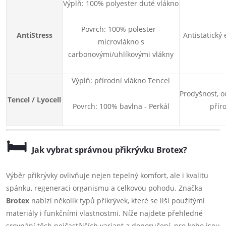
Výplň: 100% polyester duté vlákno
Povrch: 100% polester -
AntiStress
Antistatický 
microvlákno s
carbonovými/uhlíkovými vlákny
Výplň: přírodní vlákno Tencel
Prodyšnost, od
Tencel / Lyocell
Povrch: 100% bavlna - Perkál
přír
🛏️
Jak vybrat správnou přikrývku Brotex?
Výběr přikrývky ovlivňuje nejen tepelný komfort, ale i kvalitu
spánku, regeneraci organismu a celkovou pohodu. Značka
Brotex
nabízí několik typů přikrývek, které se liší použitými
materiály i funkčními vlastnostmi. Níže najdete přehledné
srovnání těch nejčastějších variant a doporučení, pro koho jsou