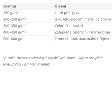
Gramáž
Určení
150 g/m²
Letní přikrývka
200–250 g/m²
Jaro, léto, podzim / lehčí celoroční
300–350 g/m²
Celoroční použití
400–450 g/m²
Zateplená celoroční / mírná zima
500–600 g/m²
Zimní období, maximální hřejivos
💡
Naše Thermo technologie vytváří vzduchovou kapsu pro ještě
lepší izolaci i při nižší gramáži.