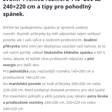
240×220 cm a tipy pro pohodlný
spánek.
Klíčem ke spokojenému spánku je správně zvolený
rozměr.
Rozměr přikrývky by měl odpovídat nejen velikosti
postele, ale i vaší výšce a osobním preferencím.
Kvalitní
přikrývka
totiž není jen obyčejnou součástí vaší ložnice. Je to
váš noční parťák, základ
hlubokého klidného spánku
a klíč k
tomu, abyste se každé ráno probouzeli odpočatí a
plní
energie
pro další den.
Pro
jednolůžka
jsou nejčastější rozměry 140×200 cm a
prodloužené 140×220 cm.
Na
manželské postele
se hodí přikrývky 200×200 cm nebo
220×200 cm, které poskytují dostatek prostoru pro oba spáče.
Pro maximální pohodlí a větší postele jsou ideální
extra široké
a prodloužené rozměry
240×200 cm, 220×220 cm nebo
240×220 cm.