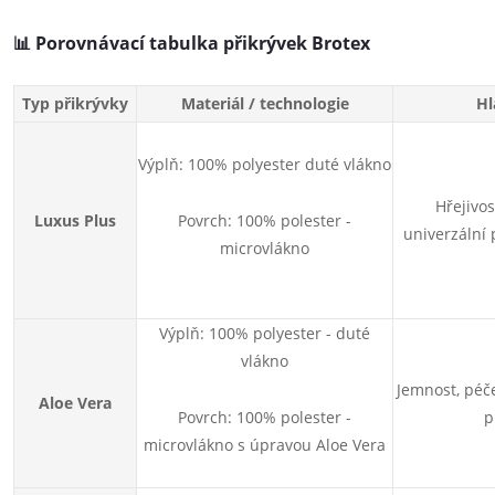
📊
Porovnávací tabulka přikrývek Brotex
Typ přikrývky
Materiál / technologie
Hl
Výplň: 100% polyester duté vlákno
Hřejivos
Luxus Plus
Povrch: 100% polester -
univerzální 
microvlákno
Výplň: 100% polyester - duté
vlákno
Jemnost, péč
Aloe Vera
Povrch: 100% polester -
p
microvlákno s úpravou Aloe Vera