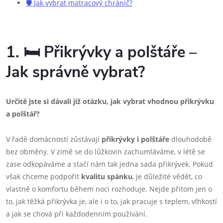
🛡️ Jak vybrat matracový chránič?
1. 🛏️ Přikrývky a polštáře –
Jak správně vybrat?
Určitě jste si dávali již otázku, jak vybrat vhodnou přikrývku
a polštář?
V řadě domácností zůstávají
přikrývky i polštáře
dlouhodobě
bez obměny. V zimě se do lůžkovin zachumláváme, v létě se
zase odkopáváme a stačí nám tak jedna sada přikrývek. Pokud
však chceme podpořit
kvalitu spánku
, je důležité vědět, co
vlastně o komfortu během noci rozhoduje. Nejde přitom jen o
to, jak těžká přikrývka je, ale i o to, jak pracuje s teplem, vlhkostí
a jak se chová při každodenním používání.