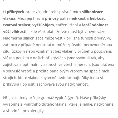
U
přikrývek
hraje zásadní roli správná míra
silikonizace
vlákna
. Mezi její hlavní
přínosy
patří
měkkost
a
hebkost
,
tvarová stálost
,
vyšší objem
, snížení tření a
lepší odolnost
vůči vlhkosti
. I zde však platí, že vše musí být v rovnováze.
Nadměrná silikonizace může vést k přílišné tuhosti přikrývky,
zatímco v případě nedostatku může způsobit nerovnoměrnou
sílu lůžkovin nebo vznik míst bez vláken v průběhu používání.
Vlákna použitá v našich přikrývkách jsme vyvinuli tak, aby
zajišťovala optimální vlastnosti ve všech směrech. Jsou uložena
v souvislé vrstvě a prošita panelovým vzorem na speciálních
strojích, které vlákna zbytečně nedeformují. Díky tomu si
přikrývka i po ušití zachovává svou nadýchanost.
Hřejivost tedy určuje gramáž výplně (g/m²). Naše přikrývky
vyrábíme z kvalitního dutého vlákna, které je lehké, nadýchané
a vhodné i pro alergiky.