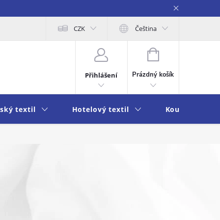
obních údajů
Moje objednávka
CZK
Čeština
NÁKUPNÍ
KOŠÍK
Prázdný košík
Přihlášení
ský textil
Hotelový textil
Koupelna a k