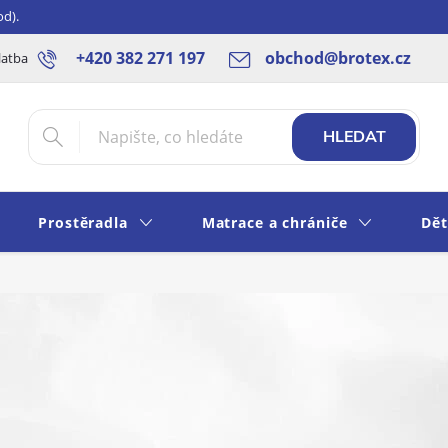
od).
+420 382 271 197
obchod@brotex.cz
latba
Blog
Rady a tipy
Obchodní podmínky
Ochrana os
HLEDAT
Prostěradla
Matrace a chrániče
Dět