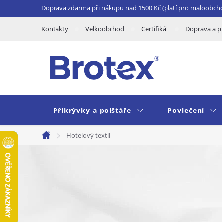
Přejít
Doprava zdarma při nákupu nad 1500 Kč (platí pro maloobch
na
Kontakty
Velkoobchod
Certifikát
Doprava a p
obsah
Přikrývky a polštáře
Povlečení
Hotelový textil
Domů