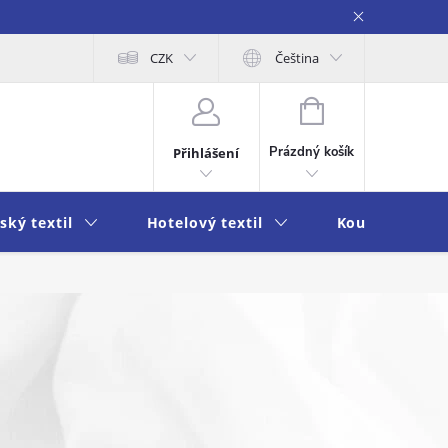
obních údajů
Moje objednávka
CZK
Čeština
NÁKUPNÍ
KOŠÍK
Prázdný košík
Přihlášení
ský textil
Hotelový textil
Koupelna a k