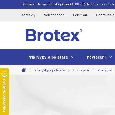
Přejít
Doprava zdarma při nákupu nad 1500 Kč (platí pro maloobch
na
Kontakty
Velkoobchod
Certifikát
Doprava a p
obsah
Přikrývky a polštáře
Povlečení
Přikrývky a polštáře
Luxus plus
Přikrývky L
Domů