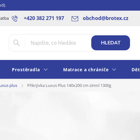
od).
+420 382 271 197
obchod@brotex.cz
latba
Blog
Rady a tipy
Obchodní podmínky
Ochrana os
HLEDAT
Prostěradla
Matrace a chrániče
Dět
uxus plus
Přikrývka Luxus Plus 140x200 cm zimní 1300g