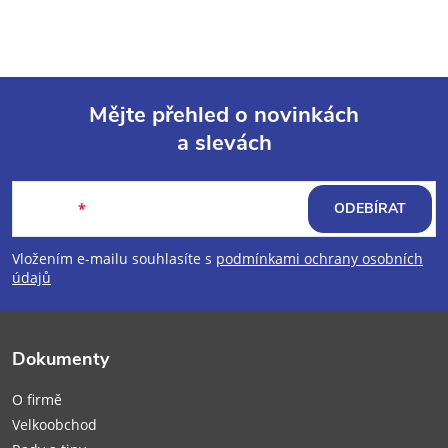
Mějte přehled o novinkách
a slevách
Z
á
E-mail
ODEBÍRAT
p
Vložením e-mailu souhlasíte s
podmínkami ochrany osobních
údajů
a
t
Dokumenty
í
O firmě
Velkoobchod