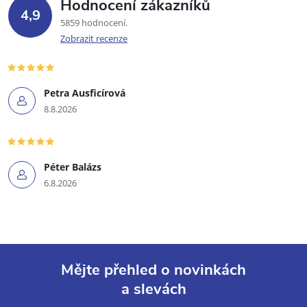
Hodnocení zákazníků
4,9
5859 hodnocení
Zobrazit recenze
Petra Ausficírová
8.8.2026
Péter Balázs
6.8.2026
Mějte přehled o novinkách
a slevách
Z