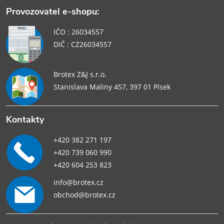
Provozovatel e-shopu:
IČO : 26034557
DIČ : CZ26034557
Brotex Z&J s.r.o.
Stanislava Maliny 457, 397 01 Písek
Kontakty
+420 382 271 197
+420 739 060 990
+420 604 253 823
info@brotex.cz
obchod@brotex.cz