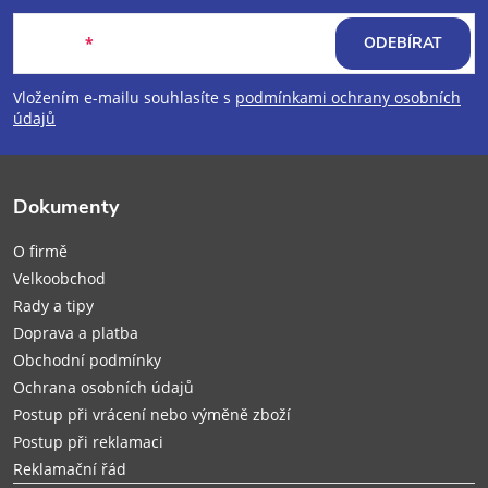
á
E-mail
ODEBÍRAT
p
Vložením e-mailu souhlasíte s
podmínkami ochrany osobních
údajů
a
t
Dokumenty
í
O firmě
Velkoobchod
Rady a tipy
Doprava a platba
Obchodní podmínky
Ochrana osobních údajů
Postup při vrácení nebo výměně zboží
Postup při reklamaci
Reklamační řád