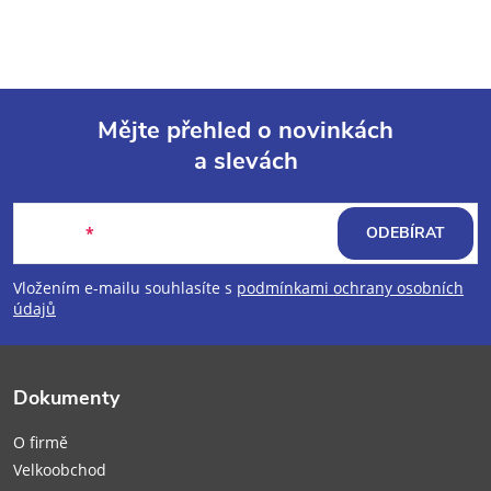
Mějte přehled o novinkách
a slevách
Z
á
E-mail
ODEBÍRAT
p
Vložením e-mailu souhlasíte s
podmínkami ochrany osobních
údajů
a
t
Dokumenty
í
O firmě
Velkoobchod