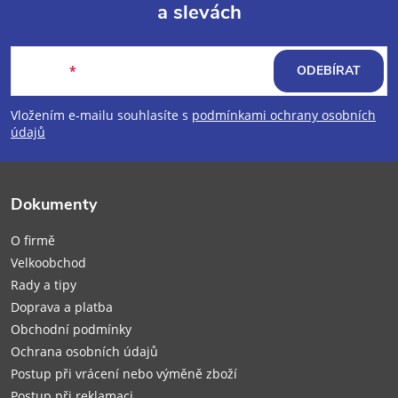
a slevách
Z
á
E-mail
ODEBÍRAT
p
Vložením e-mailu souhlasíte s
podmínkami ochrany osobních
údajů
a
t
Dokumenty
í
O firmě
Velkoobchod
Rady a tipy
Doprava a platba
Obchodní podmínky
Ochrana osobních údajů
Postup při vrácení nebo výměně zboží
Postup při reklamaci