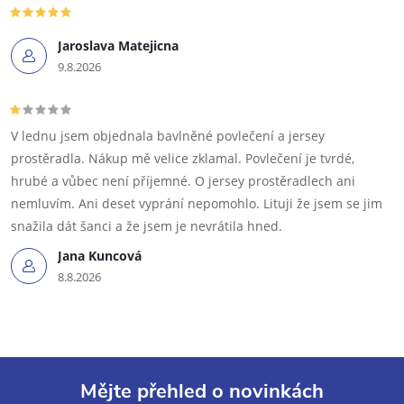
Jaroslava Matejicna
9.8.2026
V lednu jsem objednala bavlněné povlečení a jersey
prostěradla. Nákup mě velice zklamal. Povlečení je tvrdé,
hrubé a vůbec není příjemné. O jersey prostěradlech ani
nemluvím. Ani deset vyprání nepomohlo. Lituji že jsem se jim
snažila dát šanci a že jsem je nevrátila hned.
Jana Kuncová
8.8.2026
Mějte přehled o novinkách