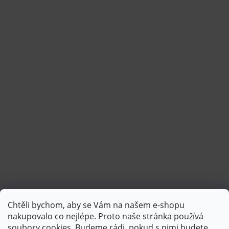
Chtěli bychom, aby se Vám na našem e-shopu
Sledovat na Instagramu
nakupovalo co nejlépe. Proto naše stránka používá
soubory cookies. Budeme rádi, pokud s nimi budete