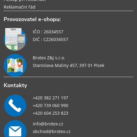
Reklamační řád
Provozovatel e-shopu:
IČO : 26034557
DIČ : CZ26034557
Brotex Z&J s.r.o.
Stanislava Maliny 457, 397 01 Písek
Kontakty
+420 382 271 197
+420 739 060 990
+420 604 253 823
info@brotex.cz
obchod@brotex.cz