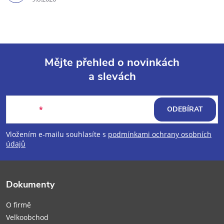
Mějte přehled o novinkách
a slevách
Z
á
E-mail
ODEBÍRAT
p
Vložením e-mailu souhlasíte s
podmínkami ochrany osobních
údajů
a
t
Dokumenty
í
O firmě
Velkoobchod