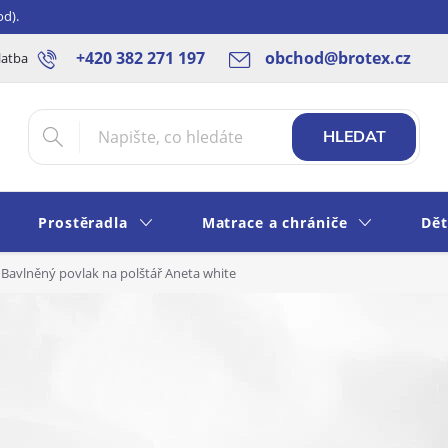
od).
+420 382 271 197
obchod@brotex.cz
latba
Blog
Rady a tipy
Obchodní podmínky
Ochrana os
HLEDAT
Prostěradla
Matrace a chrániče
Dět
Bavlněný povlak na polštář Aneta white