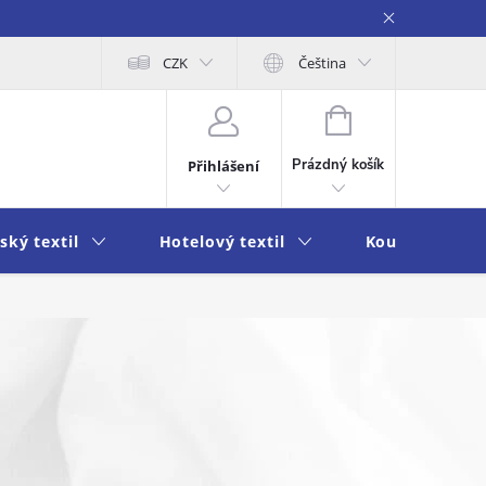
obních údajů
Moje objednávka
CZK
Čeština
NÁKUPNÍ
KOŠÍK
Prázdný košík
Přihlášení
ský textil
Hotelový textil
Koupelna a k