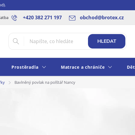
od).
+420 382 271 197
obchod@brotex.cz
latba
Blog
Rady a tipy
Obchodní podmínky
Ochrana os
HLEDAT
Prostěradla
Matrace a chrániče
Dět
řky
Bavlněný povlak na polštář Nancy