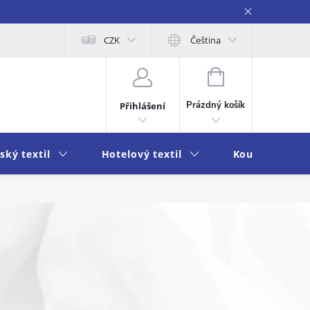
obních údajů
Moje objednávka
CZK
Čeština
NÁKUPNÍ
KOŠÍK
Prázdný košík
Přihlášení
ský textil
Hotelový textil
Koupelna a k