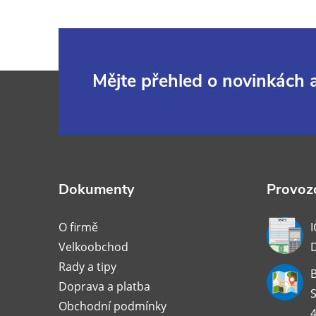
Z
Mějte přehled o novinkách
á
p
a
Dokumenty
Provozo
t
O firmě
I
Velkoobchod
í
Rady a tipy
B
Doprava a platba
S
Obchodní podmínky
4