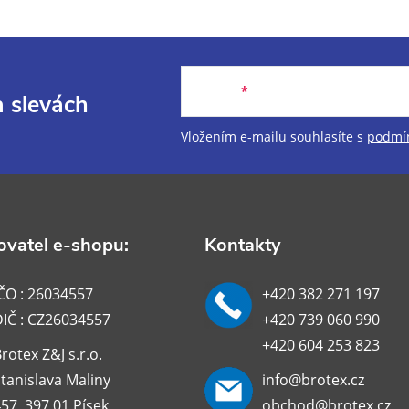
E-mail
a slevách
Vložením e-mailu souhlasíte s
podmín
vatel e-shopu:
Kontakty
ČO : 26034557
+420 382 271 197
DIČ : CZ26034557
+420 739 060 990
+420 604 253 823
rotex Z&J s.r.o.
tanislava Maliny
info@brotex.cz
57, 397 01 Písek
obchod@brotex.cz