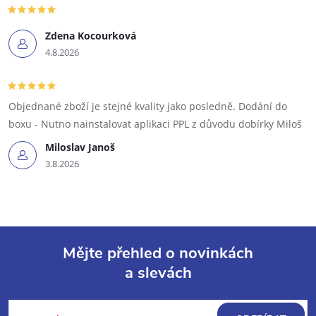
Zdena Kocourková
4.8.2026
Objednané zboží je stejné kvality jako posledně. Dodání do
boxu - Nutno nainstalovat aplikaci PPL z důvodu dobírky Miloš
Miloslav Janoš
3.8.2026
Mějte přehled o novinkách
a slevách
Z