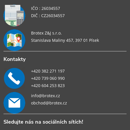
IČO : 26034557
DIČ : CZ26034557
Brotex Z&J s.r.o.
Stanislava Maliny 457, 397 01 Písek
Kontakty
+420 382 271 197
+420 739 060 990
+420 604 253 823
info@brotex.cz
obchod@brotex.cz
Sledujte nás na sociálních sítích!