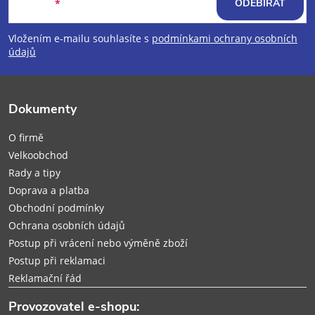
á
E-mail
ODEBÍRAT
p
Vložením e-mailu souhlasíte s
podmínkami ochrany osobních
údajů
a
t
Dokumenty
í
O firmě
Velkoobchod
Rady a tipy
Doprava a platba
Obchodní podmínky
Ochrana osobních údajů
Postup při vrácení nebo výměně zboží
Postup při reklamaci
Reklamační řád
Provozovatel e-shopu: