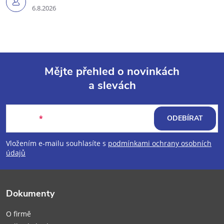
6.8.2026
Mějte přehled o novinkách
a slevách
Z
á
E-mail
ODEBÍRAT
p
Vložením e-mailu souhlasíte s
podmínkami ochrany osobních
údajů
a
t
Dokumenty
í
O firmě