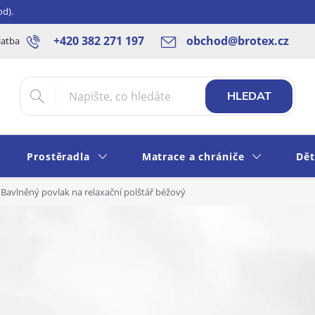
od).
+420 382 271 197
obchod@brotex.cz
latba
Blog
Rady a tipy
Obchodní podmínky
Ochrana os
HLEDAT
Prostěradla
Matrace a chrániče
Dět
Bavlněný povlak na relaxační polštář béžový