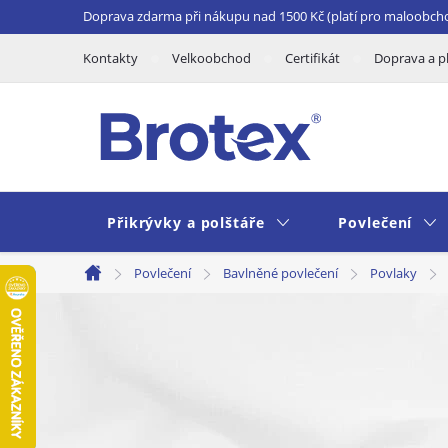
Přejít
Doprava zdarma při nákupu nad 1500 Kč (platí pro maloobch
na
Kontakty
Velkoobchod
Certifikát
Doprava a p
obsah
Přikrývky a polštáře
Povlečení
Povlečení
Bavlněné povlečení
Povlaky
Domů