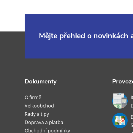
Z
Mějte přehled o novinkách
á
p
a
Dokumenty
Provozo
t
O firmě
I
Velkoobchod
í
Rady a tipy
B
Doprava a platba
S
Obchodní podmínky