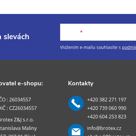
E-mail
a slevách
Vložením e-mailu souhlasíte s
podmín
vatel e-shopu:
Kontakty
ČO : 26034557
+420 382 271 197
DIČ : CZ26034557
+420 739 060 990
+420 604 253 823
rotex Z&J s.r.o.
tanislava Maliny
info@brotex.cz