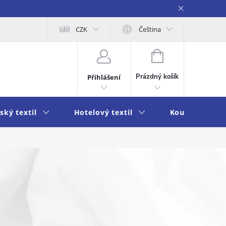
obních údajů
Moje objednávka
CZK
Čeština
NÁKUPNÍ
KOŠÍK
Prázdný košík
Přihlášení
ský textil
Hotelový textil
Koupelna a k