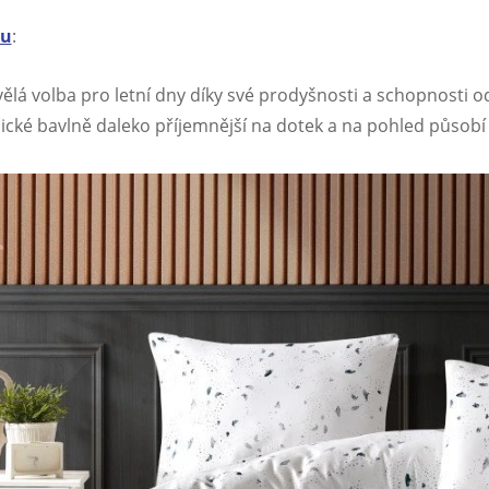
nu
:
vělá volba pro letní dny díky své prodyšnosti a schopnosti 
asické bavlně daleko příjemnější na dotek a na pohled půso