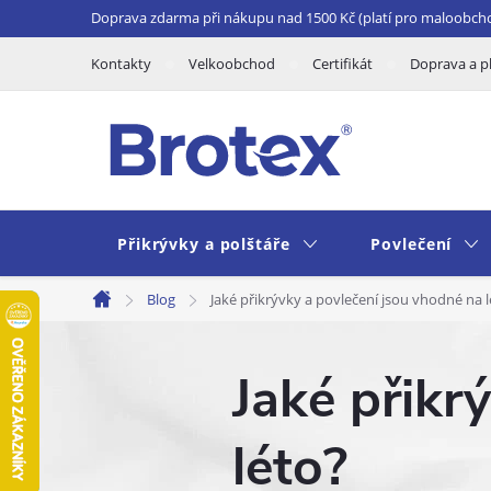
Přejít
Doprava zdarma při nákupu nad 1500 Kč (platí pro maloobch
na
Kontakty
Velkoobchod
Certifikát
Doprava a p
obsah
Přikrývky a polštáře
Povlečení
Blog
Jaké přikrývky a povlečení jsou vhodné na 
Domů
Jaké přikr
léto?