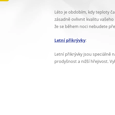
Léto je obdobím, kdy teploty č
zásadně ovlivnit kvalitu vašeho 
že se během noci nebudete přehř
Letní přikrývky
:
Letní přikrývky jsou speciálně n
prodyšnost a nižší hřejivost. V