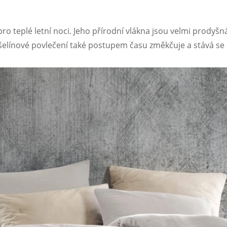
 pro teplé letní noci. Jeho přírodní vlákna jsou velmi prodyš
šelínové povlečení také postupem času změkčuje a stává se