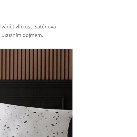
odvádět vlhkost. Saténová
bí luxusním dojmem.