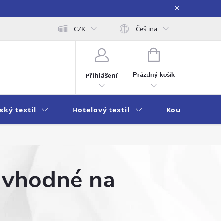
obních údajů
Moje objednávka
CZK
Čeština
NÁKUPNÍ
KOŠÍK
Prázdný košík
Přihlášení
ský textil
Hotelový textil
Koupelna a k
u vhodné na