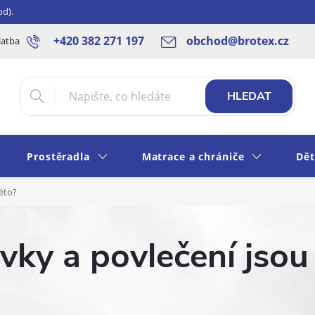
od).
+420 382 271 197
obchod@brotex.cz
latba
Blog
Rady a tipy
Obchodní podmínky
Ochrana os
HLEDAT
Prostěradla
Matrace a chrániče
Dět
léto?
ývky a povlečení jso