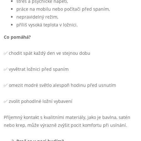
stres a psychické napětí,
práce na mobilu nebo počítači před spaním,
nepravidelný režim,
příliš vysoká teplota v ložnici.
Co pomáhá?
✅ chodit spát každý den ve stejnou dobu
✅ vyvětrat ložnici před spaním
✅ omezit modré světlo alespoň hodinu před usnutím
✅ zvolit pohodlné ložní vybavení
Příjemný kontakt s kvalitními materiály, jako je bavlna, satén
nebo krep, může výrazně zvýšit pocit komfortu při usínání.