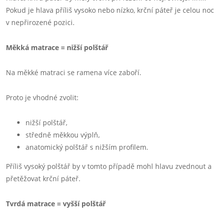
Pokud je hlava příliš vysoko nebo nízko, krční páteř je celou noc
v nepřirozené pozici.
Měkká matrace = nižší polštář
Na měkké matraci se ramena více zaboří.
Proto je vhodné zvolit:
nižší polštář,
středně měkkou výplň,
anatomický polštář s nižším profilem.
Příliš vysoký polštář by v tomto případě mohl hlavu zvednout a
přetěžovat krční páteř.
Tvrdá matrace = vyšší polštář