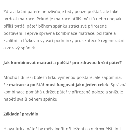
Zdraví krční páteře neovlivňuje tedy pouze polštář, ale také
tvrdost matrace. Pokud je matrace příliš měkká nebo naopak
příliš tvrdá, páteř během spánku ztrácí své přirozené
postavení. Teprve správná kombinace matrace, polštáře a
kvalitních lůžkovin vytváří podmínky pro skutečně regenerační
a zdravý spánek.
Jak kombinovat matraci a polštář pro zdravou krční páteř?
Mnoho lidí řeší bolesti krku výměnou polštáře, ale zapomíná,
že
matrace a polštář musí fungovat jako jeden celek
. Správná
kombinace pomáhá udržet páteř v přirozené poloze a snižuje
napětí svalů během spánku.
Základní pravidlo
Hlava, krk a páteř by měly tvořit při ležení co nejrovnější linii.