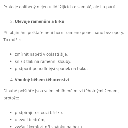
Proto je oblíbený nejen u lidí žijících o samotě, ale i u párů.
Ulevuje ramenům a krku
Při objímání polštáře není horní rameno ponecháno bez opory.
To může:
zmírnit napětí v oblasti šíje,
snížit tlak na ramenní klouby,
podpořit pohodlnější spánek na boku.
Vhodný během těhotenství
Dlouhé polštáře jsou velmi oblíbené mezi těhotnými ženami,
protože:
podpírají rostoucí bříško,
ulevují bedrům,
zvyšují komfort při spánku na boku.