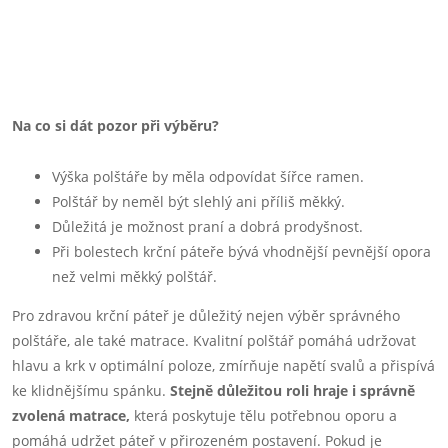
Na co si dát pozor při výběru?
Výška polštáře by měla odpovídat šířce ramen.
Polštář by neměl být slehlý ani příliš měkký.
Důležitá je možnost praní a dobrá prodyšnost.
Při bolestech krční páteře bývá vhodnější pevnější opora
než velmi měkký polštář.
Pro zdravou krční páteř je důležitý nejen výběr správného
polštáře, ale také matrace. Kvalitní polštář pomáhá udržovat
hlavu a krk v optimální poloze, zmírňuje napětí svalů a přispívá
ke klidnějšímu spánku.
Stejně důležitou roli hraje i správně
zvolená matrace,
která poskytuje tělu potřebnou oporu a
pomáhá udržet páteř v přirozeném postavení. Pokud je