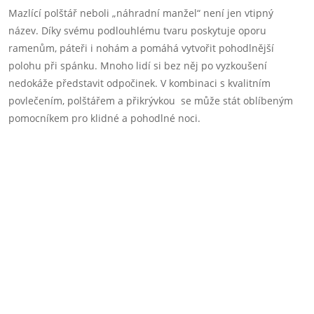
Mazlící polštář neboli „náhradní manžel“ není jen vtipný
název. Díky svému podlouhlému tvaru poskytuje oporu
ramenům, páteři i nohám a pomáhá vytvořit pohodlnější
polohu při spánku. Mnoho lidí si bez něj po vyzkoušení
nedokáže představit odpočinek. V kombinaci s kvalitním
povlečením, polštářem a přikrývkou se může stát oblíbeným
pomocníkem pro klidné a pohodlné noci.