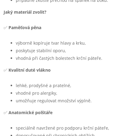
případně zkuste přechod na spánek na boku.
Jaký materiál zvolit?
✅
Paměťová pěna
výborně kopíruje tvar hlavy a krku,
poskytuje stabilní oporu,
vhodná při častých bolestech krční páteře.
✅
Kvalitní duté vlákno
lehké, prodyšné a pratelné,
vhodné pro alergiky,
umožňuje regulovat množství výplně.
✅
Anatomické polštáře
speciálně navržené pro podporu krční páteře,
doporučované při chronických obtížích.