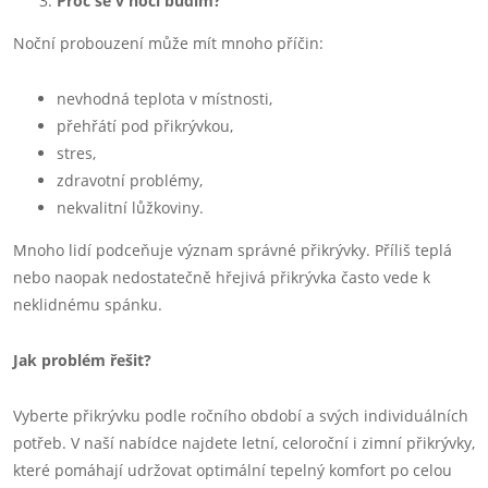
Proč se v noci budím?
Noční probouzení může mít mnoho příčin:
nevhodná teplota v místnosti,
přehřátí pod přikrývkou,
stres,
zdravotní problémy,
nekvalitní lůžkoviny.
Mnoho lidí podceňuje význam správné přikrývky. Příliš teplá
nebo naopak nedostatečně hřejivá přikrývka často vede k
neklidnému spánku.
Jak problém řešit?
Vyberte přikrývku podle ročního období a svých individuálních
potřeb. V naší nabídce najdete letní, celoroční i zimní přikrývky,
které pomáhají udržovat optimální tepelný komfort po celou