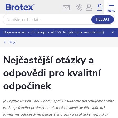
Přejít
NÁKUPNÍ
KOŠÍK
na
obsah
HLEDAT
Doprava zdarma při nákupu nad 1500 Kč (platí pro maloobchod).
Blog
Nejčastější otázky a
odpovědi pro kvalitní
odpočinek
Jak rychle usnout? Kolik hodin spánku skutečně potřebujeme? Může
výběr správného povlečení a přikrývky ovlivnit kvalitu spánku?
Přinášíme odpovědi na nejčastější otázky a praktické tipy, jak si