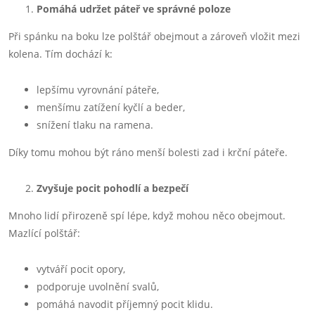
Pomáhá udržet páteř ve správné poloze
Při spánku na boku lze polštář obejmout a zároveň vložit mezi
kolena. Tím dochází k:
lepšímu vyrovnání páteře,
menšímu zatížení kyčlí a beder,
snížení tlaku na ramena.
Díky tomu mohou být ráno menší bolesti zad i krční páteře.
Zvyšuje pocit pohodlí a bezpečí
Mnoho lidí přirozeně spí lépe, když mohou něco obejmout.
Mazlící polštář:
vytváří pocit opory,
podporuje uvolnění svalů,
pomáhá navodit příjemný pocit klidu.