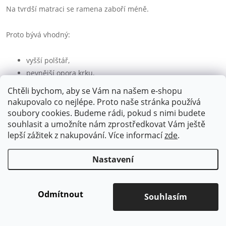
Na tvrdší matraci se ramena zaboří méně.
Proto bývá vhodný:
vyšší polštář,
pevnější opora krku,
anatomický polštář s vyšší vlnou.
Chtěli bychom, aby se Vám na našem e-shopu
nakupovalo co nejlépe. Proto naše stránka používá
Vyšší polštář vyplní prostor mezi ramenem a hlavou a pomůže
soubory cookies. Budeme rádi, pokud s nimi budete
udržet páteř v rovině.
souhlasit a umožníte nám zprostředkovat Vám ještě
lepší zážitek z nakupování.
Více informací
zde
.
Podle polohy při spánku
Nastavení
Spánek na boku
Odmítnout
Nejčastěji vyžaduje:
Souhlasím
středně tvrdou až tvrdší matraci,