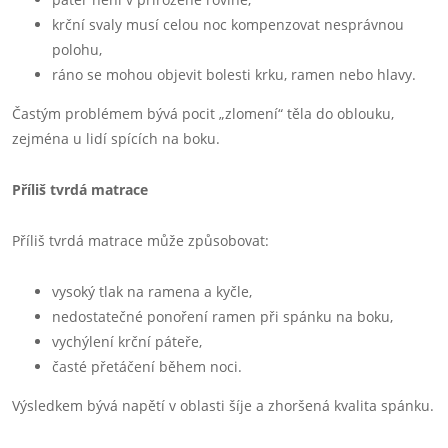
krční svaly musí celou noc kompenzovat nesprávnou
polohu,
ráno se mohou objevit bolesti krku, ramen nebo hlavy.
Častým problémem bývá pocit „zlomení“ těla do oblouku,
zejména u lidí spících na boku.
Příliš tvrdá matrace
Příliš tvrdá matrace může způsobovat:
vysoký tlak na ramena a kyčle,
nedostatečné ponoření ramen při spánku na boku,
vychýlení krční páteře,
časté přetáčení během noci.
Výsledkem bývá napětí v oblasti šíje a zhoršená kvalita spánku.