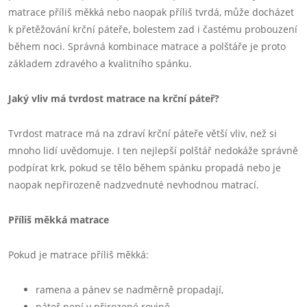
matrace příliš měkká nebo naopak příliš tvrdá, může docházet
k přetěžování krční páteře, bolestem zad i častému probouzení
během noci. Správná kombinace matrace a polštáře je proto
základem zdravého a kvalitního spánku.
Jaký vliv má tvrdost matrace na krční páteř?
Tvrdost matrace má na zdraví krční páteře větší vliv, než si
mnoho lidí uvědomuje. I ten nejlepší polštář nedokáže správně
podpírat krk, pokud se tělo během spánku propadá nebo je
naopak nepřirozeně nadzvednuté nevhodnou matrací.
Příliš měkká matrace
Pokud je matrace příliš měkká:
ramena a pánev se nadměrně propadají,
páteř není v přirozené rovině,