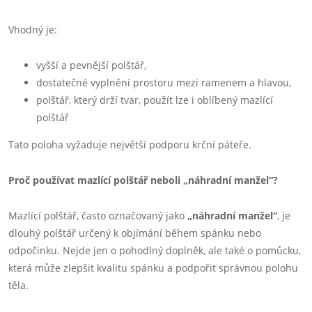
Vhodný je:
vyšší a pevnější polštář,
dostatečné vyplnění prostoru mezi ramenem a hlavou,
polštář, který drží tvar, použít lze i oblíbený mazlící
polštář
Tato poloha vyžaduje největší podporu krční páteře.
Proč používat mazlící polštář neboli „náhradní manžel“?
Mazlící polštář, často označovaný jako
„náhradní manžel“
, je
dlouhý polštář určený k objímání během spánku nebo
odpočinku. Nejde jen o pohodlný doplněk, ale také o pomůcku,
která může zlepšit kvalitu spánku a podpořit správnou polohu
těla.