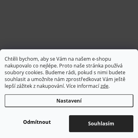
Chtěli bychom, aby se Vám na našem e-shopu
Sledovat na Instagramu
nakupovalo co nejlépe. Proto naše stránka používá
soubory cookies. Budeme rádi, pokud s nimi budete
souhlasit a umožníte nám zprostředkovat Vám ještě
lepší zážitek z nakupování.
Více informací
zde
.
Nastavení
Copyright 2026
Brotex | Kvalitní bytový textil
. Všechna práva
vyhrazena.
Upravit nastavení cookies
Odmítnout
Souhlasím
Vytvořil Shoptet