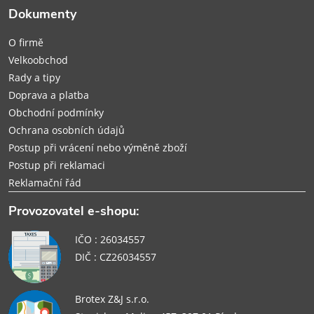
t
Dokumenty
í
O firmě
Velkoobchod
Rady a tipy
Doprava a platba
Obchodní podmínky
Ochrana osobních údajů
Postup při vrácení nebo výměně zboží
Postup při reklamaci
Reklamační řád
Provozovatel e-shopu:
IČO : 26034557
DIČ : CZ26034557
Brotex Z&J s.r.o.