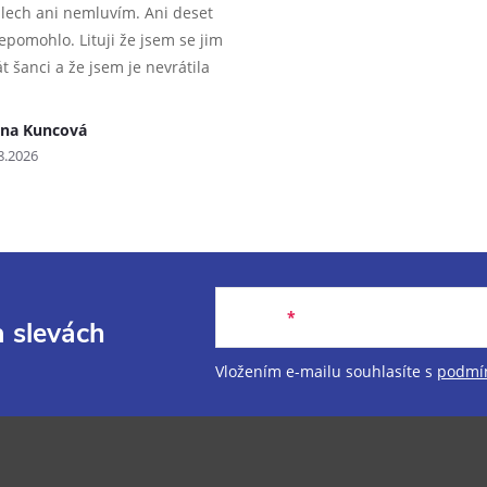
lech ani nemluvím. Ani deset
epomohlo. Lituji že jsem se jim
t šanci a že jsem je nevrátila
ana Kuncová
8.2026
E-mail
a slevách
Vložením e-mailu souhlasíte s
podmín