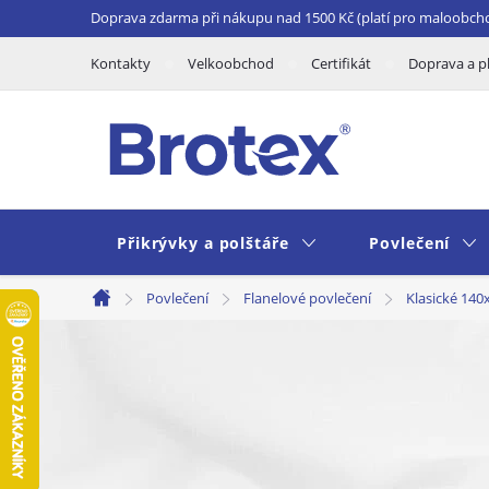
Přejít
Doprava zdarma při nákupu nad 1500 Kč (platí pro maloobch
na
Kontakty
Velkoobchod
Certifikát
Doprava a p
obsah
Přikrývky a polštáře
Povlečení
Povlečení
Flanelové povlečení
Klasické 140
Domů