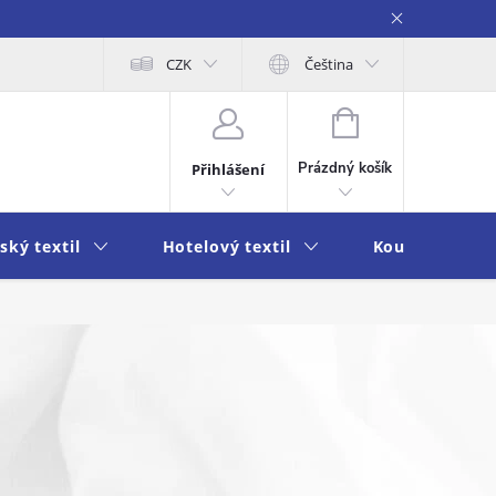
obních údajů
Moje objednávka
CZK
Čeština
NÁKUPNÍ
KOŠÍK
Prázdný košík
Přihlášení
ský textil
Hotelový textil
Koupelna a k