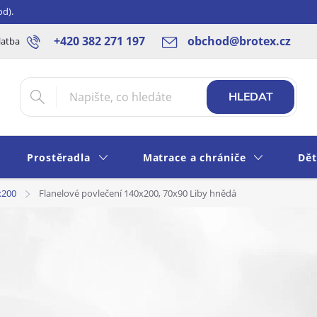
od).
+420 382 271 197
obchod@brotex.cz
latba
Blog
Rady a tipy
Obchodní podmínky
Ochrana os
HLEDAT
Prostěradla
Matrace a chrániče
Dět
x200
Flanelové povlečení 140x200, 70x90 Liby hnědá