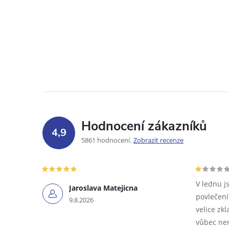
Hodnocení zákazníků
4,9
5861 hodnocení
Zobrazit recenze
V lednu j
Jaroslava Matejicna
povlečení
9.8.2026
velice zkl
vůbec nen