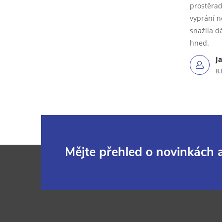
prostěrad
vyprání n
snažila dá
hned.
J
8.
Z
Mějte přehled o novinkách
á
p