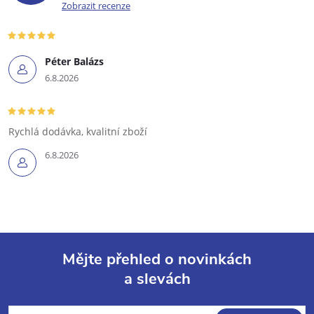
Zobrazit recenze
Péter Balázs
6.8.2026
Rychlá dodávka, kvalitní zboží
6.8.2026
Mějte přehled o novinkách
a slevách
Z