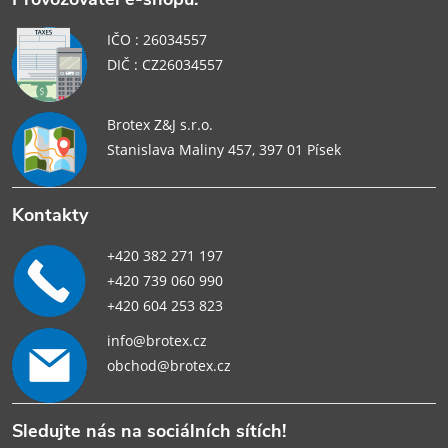
IČO : 26034557
DIČ : CZ26034557
Brotex Z&J s.r.o.
Stanislava Maliny 457, 397 01 Písek
Kontakty
+420 382 271 197
+420 739 060 990
+420 604 253 823
info@brotex.cz
obchod@brotex.cz
Sledujte nás na sociálních sítích!