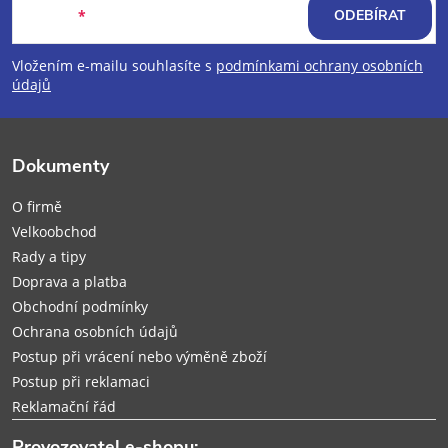
á
E-mail
ODEBÍRAT
p
Vložením e-mailu souhlasíte s
podmínkami ochrany osobních
údajů
a
t
Dokumenty
í
O firmě
Velkoobchod
Rady a tipy
Doprava a platba
Obchodní podmínky
Ochrana osobních údajů
Postup při vrácení nebo výměně zboží
Postup při reklamaci
Reklamační řád
Provozovatel e-shopu: