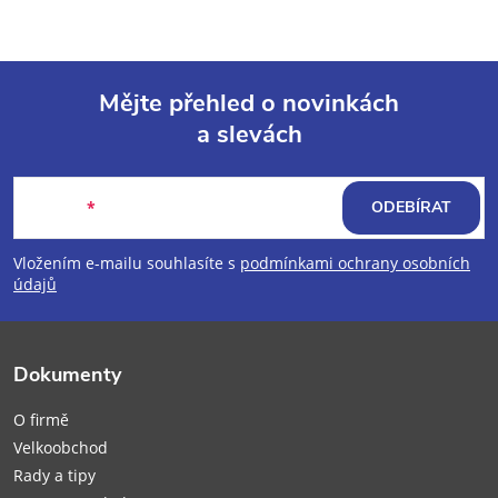
Mějte přehled o novinkách
a slevách
Z
á
E-mail
ODEBÍRAT
p
Vložením e-mailu souhlasíte s
podmínkami ochrany osobních
údajů
a
t
Dokumenty
í
O firmě
Velkoobchod
Rady a tipy