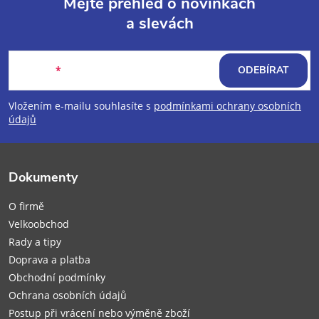
Mějte přehled o novinkách
a slevách
Z
á
E-mail
ODEBÍRAT
p
Vložením e-mailu souhlasíte s
podmínkami ochrany osobních
údajů
a
t
Dokumenty
í
O firmě
Velkoobchod
Rady a tipy
Doprava a platba
Obchodní podmínky
Ochrana osobních údajů
Postup při vrácení nebo výměně zboží