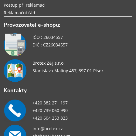
Postup při reklamaci
Reklamační řád
Provozovatel e-shopu:
IČO : 26034557
DIČ : CZ26034557
Brotex Z&J s.r.o.
Stanislava Maliny 457, 397 01 Písek
Kontakty
+420 382 271 197
+420 739 060 990
+420 604 253 823
info@brotex.cz