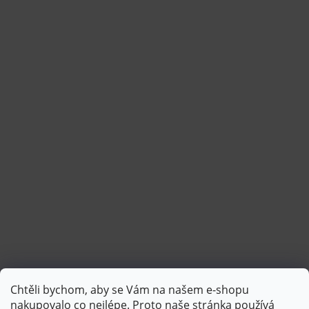
Chtěli bychom, aby se Vám na našem e-shopu
Sledovat na Instagramu
nakupovalo co nejlépe. Proto naše stránka používá