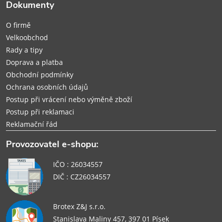
t
Dokumenty
í
O firmě
Velkoobchod
Rady a tipy
Doprava a platba
Obchodní podmínky
Ochrana osobních údajů
Postup při vrácení nebo výměně zboží
Postup při reklamaci
Reklamační řád
Provozovatel e-shopu:
IČO : 26034557
DIČ : CZ26034557
Brotex Z&J s.r.o.
Stanislava Maliny 457, 397 01 Písek