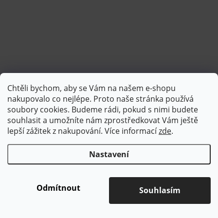
Chtěli bychom, aby se Vám na našem e-shopu
Sledovat na Instagramu
nakupovalo co nejlépe. Proto naše stránka používá
soubory cookies. Budeme rádi, pokud s nimi budete
souhlasit a umožníte nám zprostředkovat Vám ještě
lepší zážitek z nakupování.
Více informací
zde
.
Nastavení
Copyright 2026
Brotex | Kvalitní bytový textil
. Všechna práva
vyhrazena.
Upravit nastavení cookies
Odmítnout
Souhlasím
Vytvořil Shoptet