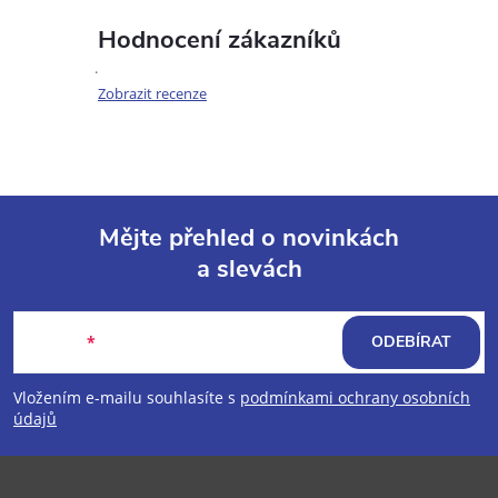
Hodnocení zákazníků
Zobrazit recenze
Mějte přehled o novinkách
a slevách
Z
á
E-mail
ODEBÍRAT
p
Vložením e-mailu souhlasíte s
podmínkami ochrany osobních
údajů
a