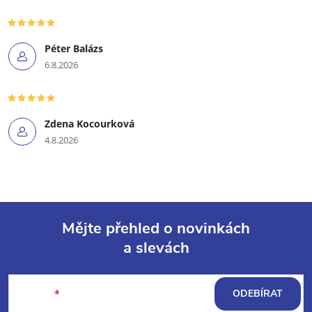
Péter Balázs
6.8.2026
Zdena Kocourková
4.8.2026
Mějte přehled o novinkách
a slevách
Z
á
E-mail
ODEBÍRAT