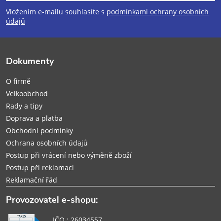
p
Vložením e-mailu souhlasíte s
podmínkami ochrany osobních
údajů
a
t
Dokumenty
í
O firmě
Velkoobchod
Rady a tipy
Doprava a platba
Obchodní podmínky
Ochrana osobních údajů
Postup při vrácení nebo výměně zboží
Postup při reklamaci
Reklamační řád
Provozovatel e-shopu:
IČO : 26034557