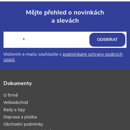
Mějte přehled o novinkách
a slevách
Z
á
E-mail
ODEBÍRAT
p
Vložením e-mailu souhlasíte s
podmínkami ochrany osobních
údajů
a
t
Dokumenty
í
O firmě
Velkoobchod
Rady a tipy
Doprava a platba
Obchodní podmínky