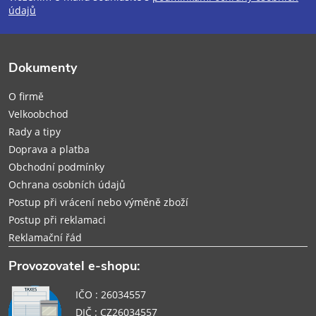
údajů
a
t
Dokumenty
í
O firmě
Velkoobchod
Rady a tipy
Doprava a platba
Obchodní podmínky
Ochrana osobních údajů
Postup při vrácení nebo výměně zboží
Postup při reklamaci
Reklamační řád
Provozovatel e-shopu:
IČO : 26034557
DIČ : CZ26034557