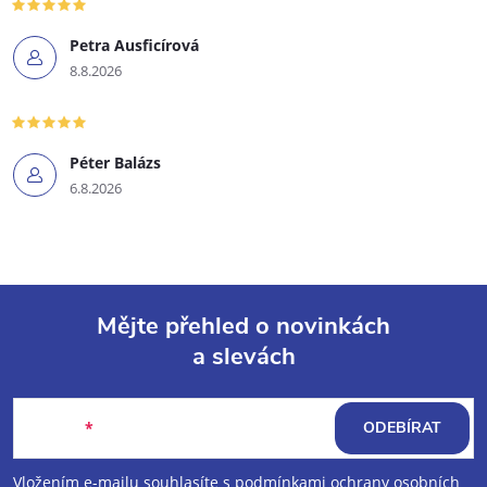
Petra Ausficírová
8.8.2026
Péter Balázs
6.8.2026
Mějte přehled o novinkách
a slevách
Z
á
E-mail
ODEBÍRAT
p
Vložením e-mailu souhlasíte s
podmínkami ochrany osobních