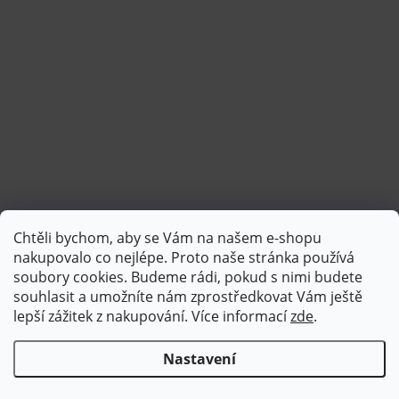
Chtěli bychom, aby se Vám na našem e-shopu
Sledovat na Instagramu
nakupovalo co nejlépe. Proto naše stránka používá
soubory cookies. Budeme rádi, pokud s nimi budete
souhlasit a umožníte nám zprostředkovat Vám ještě
lepší zážitek z nakupování.
Více informací
zde
.
Nastavení
Copyright 2026
Brotex | Kvalitní bytový textil
. Všechna práva