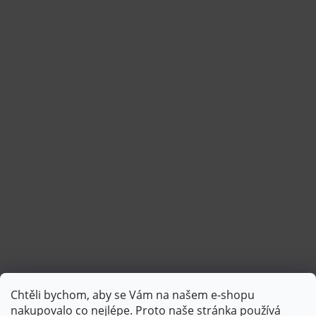
Chtěli bychom, aby se Vám na našem e-shopu
Sledovat na Instagramu
nakupovalo co nejlépe. Proto naše stránka používá