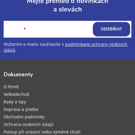
Mějte přehled o novinkách
a slevách
Z
á
E-mail
ODEBÍRAT
p
Vložením e-mailu souhlasíte s
podmínkami ochrany osobních
údajů
a
t
Dokumenty
í
O firmě
Velkoobchod
Rady a tipy
Doprava a platba
Obchodní podmínky
Ochrana osobních údajů
Postup při vrácení nebo výměně zboží