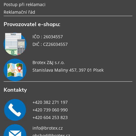
Postup při reklamaci
Reklamační řád
Provozovatel e-shopu:
IČO : 26034557
DIČ : CZ26034557
Brotex Z&J s.r.o.
Stanislava Maliny 457, 397 01 Písek
Kontakty
+420 382 271 197
+420 739 060 990
+420 604 253 823
info@brotex.cz
obchod@brotex.cz