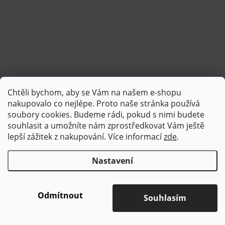
Chtěli bychom, aby se Vám na našem e-shopu
Sledovat na Instagramu
nakupovalo co nejlépe. Proto naše stránka používá
soubory cookies. Budeme rádi, pokud s nimi budete
souhlasit a umožníte nám zprostředkovat Vám ještě
lepší zážitek z nakupování.
Více informací
zde
.
Nastavení
Copyright 2026
Brotex | Kvalitní bytový textil
. Všechna práva
vyhrazena.
Upravit nastavení cookies
Odmítnout
Souhlasím
Vytvořil Shoptet