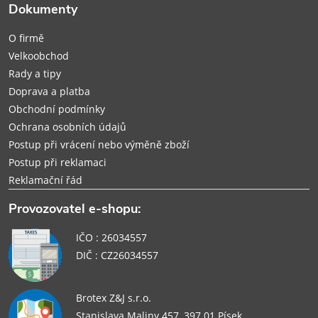
t
Dokumenty
í
O firmě
Velkoobchod
Rady a tipy
Doprava a platba
Obchodní podmínky
Ochrana osobních údajů
Postup při vrácení nebo výměně zboží
Postup při reklamaci
Reklamační řád
Provozovatel e-shopu:
IČO : 26034557
DIČ : CZ26034557
Brotex Z&J s.r.o.
Stanislava Maliny 457, 397 01 Písek