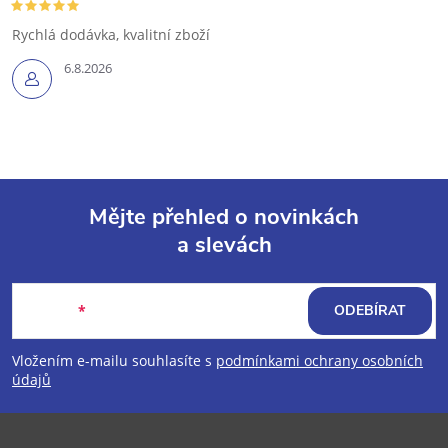
Rychlá dodávka, kvalitní zboží
6.8.2026
Mějte přehled o novinkách
a slevách
Z
á
E-mail
ODEBÍRAT
p
Vložením e-mailu souhlasíte s
podmínkami ochrany osobních
údajů
a