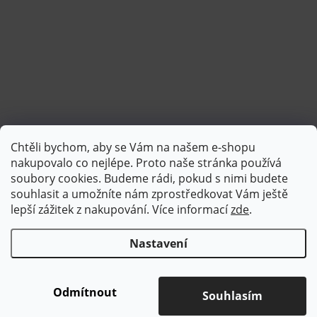
Chtěli bychom, aby se Vám na našem e-shopu
Sledovat na Instagramu
nakupovalo co nejlépe. Proto naše stránka používá
soubory cookies. Budeme rádi, pokud s nimi budete
souhlasit a umožníte nám zprostředkovat Vám ještě
lepší zážitek z nakupování.
Více informací
zde
.
Nastavení
Copyright 2026
Brotex | Kvalitní bytový textil
. Všechna práva
vyhrazena.
Upravit nastavení cookies
Odmítnout
Souhlasím
Vytvořil Shoptet