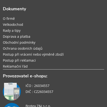
t
Dokumenty
í
O firmě
Velkoobchod
Rady a tipy
Doprava a platba
Obchodní podmínky
Ochrana osobních údajů
Postup při vrácení nebo výměně zboží
Postup při reklamaci
Reklamační řád
Provozovatel e-shopu:
IČO : 26034557
DIČ : CZ26034557
Brotex Z&J s.r.o.