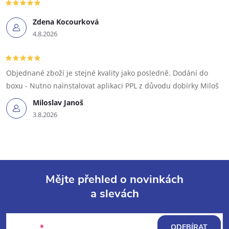
Zdena Kocourková
4.8.2026
Objednané zboží je stejné kvality jako posledně. Dodání do
boxu - Nutno nainstalovat aplikaci PPL z důvodu dobírky Miloš
Miloslav Janoš
3.8.2026
Mějte přehled o novinkách
a slevách
Z
á
E-mail
ODEBÍRAT