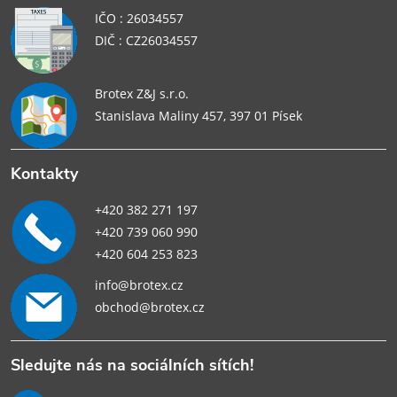
IČO : 26034557
DIČ : CZ26034557
Brotex Z&J s.r.o.
Stanislava Maliny 457, 397 01 Písek
Kontakty
+420 382 271 197
+420 739 060 990
+420 604 253 823
info@brotex.cz
obchod@brotex.cz
Sledujte nás na sociálních sítích!