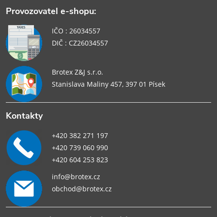
Provozovatel e-shopu:
IČO : 26034557
DIČ : CZ26034557
Brotex Z&J s.r.o.
Stanislava Maliny 457, 397 01 Písek
Kontakty
+420 382 271 197
+420 739 060 990
+420 604 253 823
info@brotex.cz
obchod@brotex.cz