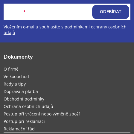
á
E-mail
ODEBÍRAT
p
Vložením e-mailu souhlasíte s
podmínkami ochrany osobních
údajů
a
t
Dokumenty
í
O firmě
Velkoobchod
Rady a tipy
Doprava a platba
Obchodní podmínky
Ochrana osobních údajů
Postup při vrácení nebo výměně zboží
Postup při reklamaci
Reklamační řád