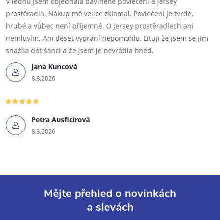
V lednu jsem objednala bavlněné povlečení a jersey
prostěradla. Nákup mě velice zklamal. Povlečení je tvrdé,
hrubé a vůbec není příjemné. O jersey prostěradlech ani
nemluvím. Ani deset vyprání nepomohlo. Lituji že jsem se jim
snažila dát šanci a že jsem je nevrátila hned.
Jana Kuncová
8.8.2026
Petra Ausficírová
8.8.2026
Mějte přehled o novinkách
a slevách
Z