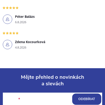
Péter Balázs
6.8.2026
Zdena Kocourková
4.8.2026
Mějte přehled o novinkách
a slevách
Z
á
E-mail
ODEBÍRAT