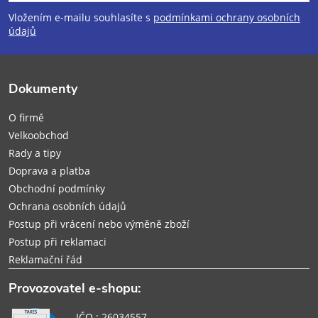
p
Vložením e-mailu souhlasíte s
podmínkami ochrany osobních
údajů
a
t
Dokumenty
í
O firmě
Velkoobchod
Rady a tipy
Doprava a platba
Obchodní podmínky
Ochrana osobních údajů
Postup při vrácení nebo výměně zboží
Postup při reklamaci
Reklamační řád
Provozovatel e-shopu:
IČO : 26034557