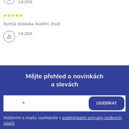
6.8.2026
Rychlá dodávka, kvalitní zboží
6.8.2026
Mějte přehled o novinkách
a slevách
Z
á
E-mail
ODEBÍRAT
p
Vložením e-mailu souhlasíte s
podmínkami ochrany osobních
údajů