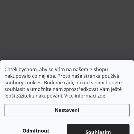
Chtěli bychom, aby se Vám na našem e-shopu
Sledovat na Instagramu
nakupovalo co nejlépe. Proto naše stránka používá
soubory cookies. Budeme rádi, pokud s nimi budete
souhlasit a umožníte nám zprostředkovat Vám ještě
lepší zážitek z nakupování.
Více informací
zde
.
Nastavení
Copyright 2026
Brotex | Kvalitní bytový textil
. Všechna práva
vyhrazena.
Upravit nastavení cookies
Odmítnout
Souhlasím