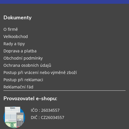
a
t
Dokumenty
í
O firmě
Velkoobchod
Rady a tipy
Doprava a platba
Obchodní podmínky
Ochrana osobních údajů
Postup při vrácení nebo výměně zboží
Postup při reklamaci
Reklamační řád
Provozovatel e-shopu:
IČO : 26034557
DIČ : CZ26034557