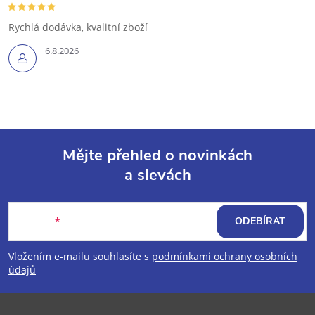
Rychlá dodávka, kvalitní zboží
6.8.2026
Mějte přehled o novinkách
a slevách
Z
á
E-mail
ODEBÍRAT
p
Vložením e-mailu souhlasíte s
podmínkami ochrany osobních
údajů
a