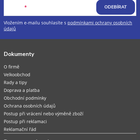
á
E-mail
ODEBÍRAT
p
Vložením e-mailu souhlasíte s
podmínkami ochrany osobních
údajů
a
t
Dokumenty
í
O firmě
Velkoobchod
Rady a tipy
Doprava a platba
Obchodní podmínky
Ochrana osobních údajů
Postup při vrácení nebo výměně zboží
Postup při reklamaci
Reklamační řád