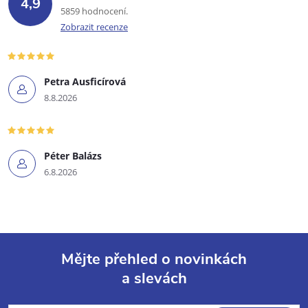
4,9
5859 hodnocení
Zobrazit recenze
Petra Ausficírová
8.8.2026
Péter Balázs
6.8.2026
Mějte přehled o novinkách
a slevách
Z