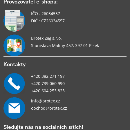
Provozovatel e-shopu:
IČO : 26034557
DIČ : CZ26034557
Brotex Z&J s.r.o.
Stanislava Maliny 457, 397 01 Písek
Kontakty
+420 382 271 197
+420 739 060 990
+420 604 253 823
info@brotex.cz
obchod@brotex.cz
Sledujte nás na sociálních sítích!