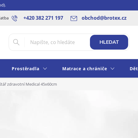
od).
+420 382 271 197
obchod@brotex.cz
latba
Blog
Rady a tipy
Obchodní podmínky
Ochrana os
HLEDAT
Prostěradla
Matrace a chrániče
Dět
štář zdravotní Medical 45x60cm