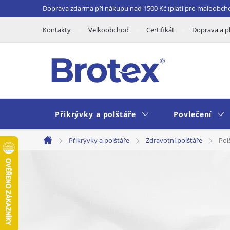
Přejít
Doprava zdarma při nákupu nad 1500 Kč (platí pro maloobch
na
Kontakty
Velkoobchod
Certifikát
Doprava a p
obsah
Přikrývky a polštáře
Povlečení
Přikrývky a polštáře
Zdravotní polštáře
Pol
Domů