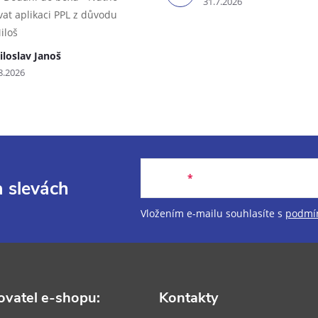
31.7.2026
vat aplikaci PPL z důvodu
iloš
iloslav Janoš
8.2026
E-mail
a slevách
Vložením e-mailu souhlasíte s
podmín
vatel e-shopu:
Kontakty