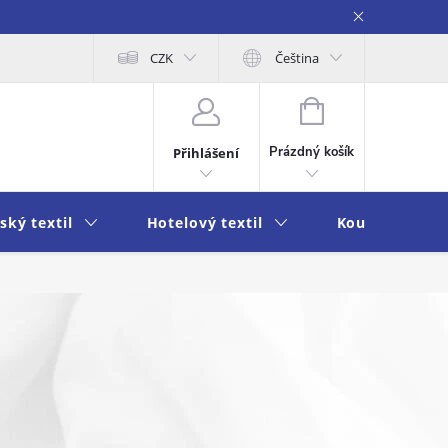
obních údajů
Moje objednávka
CZK
Čeština
NÁKUPNÍ
KOŠÍK
Prázdný košík
Přihlášení
ský textil
Hotelový textil
Koupelna a k