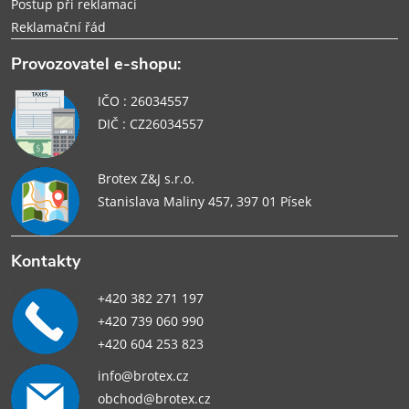
Postup při reklamaci
Reklamační řád
Provozovatel e-shopu:
IČO : 26034557
DIČ : CZ26034557
Brotex Z&J s.r.o.
Stanislava Maliny 457, 397 01 Písek
Kontakty
+420 382 271 197
+420 739 060 990
+420 604 253 823
info@brotex.cz
obchod@brotex.cz