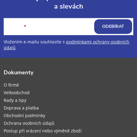
a slevách
Z
á
E-mail
ODEBÍRAT
p
Vložením e-mailu souhlasíte s
podmínkami ochrany osobních
údajů
a
t
Dokumenty
í
O firmě
Velkoobchod
Rady a tipy
Doprava a platba
Obchodní podmínky
Ochrana osobních údajů
Postup při vrácení nebo výměně zboží