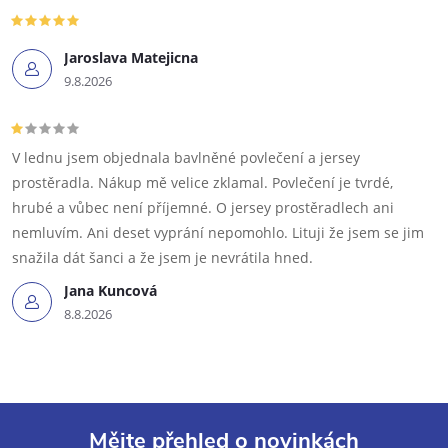
Jaroslava Matejicna
9.8.2026
V lednu jsem objednala bavlněné povlečení a jersey
prostěradla. Nákup mě velice zklamal. Povlečení je tvrdé,
hrubé a vůbec není příjemné. O jersey prostěradlech ani
nemluvím. Ani deset vyprání nepomohlo. Lituji že jsem se jim
snažila dát šanci a že jsem je nevrátila hned.
Jana Kuncová
8.8.2026
Mějte přehled o novinkách