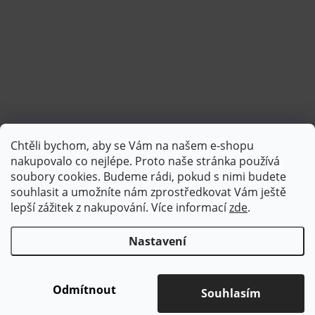
Chtěli bychom, aby se Vám na našem e-shopu
Sledovat na Instagramu
nakupovalo co nejlépe. Proto naše stránka používá
soubory cookies. Budeme rádi, pokud s nimi budete
souhlasit a umožníte nám zprostředkovat Vám ještě
lepší zážitek z nakupování.
Více informací
zde
.
Nastavení
Copyright 2026
Brotex | Kvalitní bytový textil
. Všechna práva
vyhrazena.
Upravit nastavení cookies
Odmítnout
Souhlasím
Vytvořil Shoptet