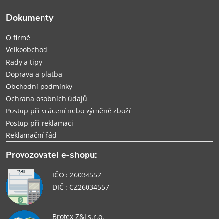
t
Dokumenty
í
O firmě
Velkoobchod
Rady a tipy
Doprava a platba
Obchodní podmínky
Ochrana osobních údajů
Postup při vrácení nebo výměně zboží
Postup při reklamaci
Reklamační řád
Provozovatel e-shopu:
IČO : 26034557
DIČ : CZ26034557
Brotex Z&J s.r.o.