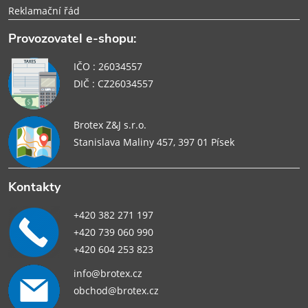
Reklamační řád
Provozovatel e-shopu:
IČO : 26034557
DIČ : CZ26034557
Brotex Z&J s.r.o.
Stanislava Maliny 457, 397 01 Písek
Kontakty
+420 382 271 197
+420 739 060 990
+420 604 253 823
info@brotex.cz
obchod@brotex.cz