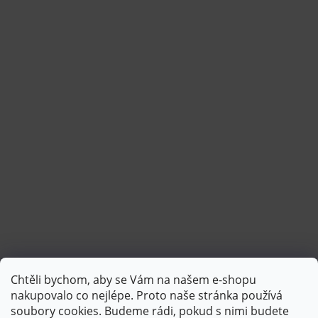
Chtěli bychom, aby se Vám na našem e-shopu
Sledovat na Instagramu
nakupovalo co nejlépe. Proto naše stránka používá
soubory cookies. Budeme rádi, pokud s nimi budete