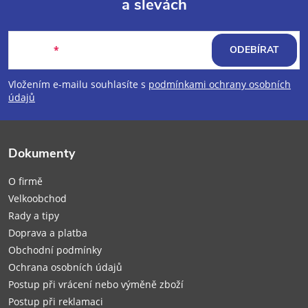
a slevách
Z
á
E-mail
ODEBÍRAT
p
Vložením e-mailu souhlasíte s
podmínkami ochrany osobních
údajů
a
t
Dokumenty
í
O firmě
Velkoobchod
Rady a tipy
Doprava a platba
Obchodní podmínky
Ochrana osobních údajů
Postup při vrácení nebo výměně zboží
Postup při reklamaci