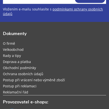
p
Vložením e-mailu souhlasíte s
podmínkami ochrany osobních
údajů
a
t
Dokumenty
í
O firmě
Velkoobchod
Rady a tipy
Doprava a platba
Obchodní podmínky
Ochrana osobních údajů
Postup při vrácení nebo výměně zboží
Postup při reklamaci
Reklamační řád
Provozovatel e-shopu: