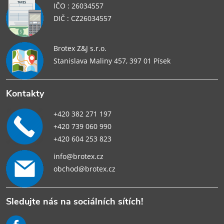
IČO : 26034557
DIČ : CZ26034557
Brotex Z&J s.r.o.
Stanislava Maliny 457, 397 01 Písek
Kontakty
+420 382 271 197
+420 739 060 990
+420 604 253 823
info@brotex.cz
obchod@brotex.cz
Sledujte nás na sociálních sítích!