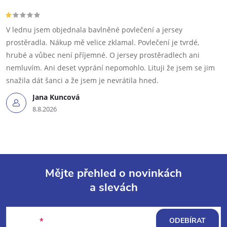
V lednu jsem objednala bavlněné povlečení a jersey
prostěradla. Nákup mě velice zklamal. Povlečení je tvrdé,
hrubé a vůbec není příjemné. O jersey prostěradlech ani
nemluvím. Ani deset vyprání nepomohlo. Lituji že jsem se jim
snažila dát šanci a že jsem je nevrátila hned.
Jana Kuncová
8.8.2026
Mějte přehled o novinkách
a slevách
Z
á
E-mail
ODEBÍRAT