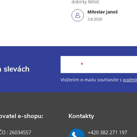
dobírky Miloš
Miloslav Janoš
3.8.2026
E-mail
a slevách
Vložením e-mailu souhlasíte s
podmín
vatel e-shopu:
Kontakty
ČO : 26034557
+420 382 271 197