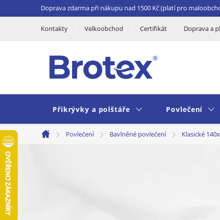
Přejít
Doprava zdarma při nákupu nad 1500 Kč (platí pro maloobch
na
Kontakty
Velkoobchod
Certifikát
Doprava a p
obsah
Přikrývky a polštáře
Povlečení
Povlečení
Bavlněné povlečení
Klasické 140
Domů