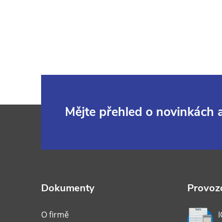
Z
Mějte přehled o novinkách
á
p
a
Dokumenty
Provozo
t
O firmě
I