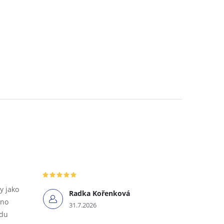
y jako
Radka Kořenková
tno
31.7.2026
odu