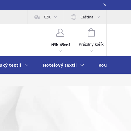
obních údajů
Moje objednávka
CZK
Čeština
NÁKUPNÍ
KOŠÍK
Prázdný košík
Přihlášení
ský textil
Hotelový textil
Koupelna a k