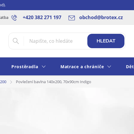
od).
+420 382 271 197
obchod@brotex.cz
latba
Blog
Rady a tipy
Obchodní podmínky
Ochrana os
HLEDAT
Prostěradla
Matrace a chrániče
Dět
x200
Povlečení bavlna 140x200, 70x90cm Indigo