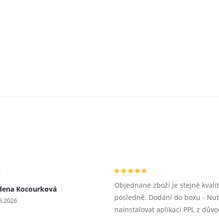
Objednané zboží je stejné kvalit
dena Kocourková
posledně. Dodání do boxu - Nu
8.2026
nainstalovat aplikaci PPL z dův